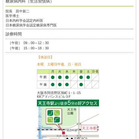
糖尿病内科（生活習慣病）
院長 田中新二
医学博士
日本内科学会認定内科医
日本糖尿病学会認定糖尿病専門医
診療時間
［午前］
09：00～12：30
［午後］
15：00～18：30
【休診日】
木曜、土曜日午後、日・祝日
大阪市阿倍野区旭町１-１-15
KKアドバンスビル３F