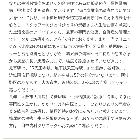
などの生活習慣病およびその合併症である動脈硬化症、慢性腎臓
病、甲状腺疾患を診療しております。特に糖尿病の診療については
力をいれており、日本糖尿病学会認定糖尿病専門医である院長を中
心とし、スタッフ一同ひとりひとりの患者さまの生活習慣を意識し
た生活改善のアドバイスから、最新の専門的治療、合併症の管理ま
でトータルに診療することを心がけております。また、当クリニッ
クから徒歩2分の目前にある大阪市大病院生活習慣病・糖尿病セン
ターと密な連携をとりながら、糖尿病予備軍や発症初期の患者さま
から病歴の長い患者さままで、幅広く診療させていただきます。
最寄駅は、JR天王寺駅、地下鉄天王寺駅（御堂筋線、谷町線）、
近鉄阿倍野橋駅になり、駅から徒歩5分の好立地となります。阿倍
野区のみならず、大阪市内、近鉄沿線、JR沿線の皆様もどうぞお
越しください。
長年、大阪市大病院にて糖尿病、生活習慣病の診療に従事してきた
専門性を生かし、かかりつけ内科医として、ひとりひとりの患者さ
まを総合的に診療し、健康維持のお役に立ちたいと考えています。
糖尿病の治療、生活習慣病のみならず、おからだの調子でお悩みの
方は、田中内科クリニックへお気軽にご相談ください。